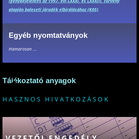
Igénybejelentés az 1997. évi LXXXI. és LXXXIII. törvény
alapján baleseti járadék elbírálásához (K05)
Egyéb nyomtatványok
Hamarosan ...
Tájékoztató anyagok
HASZNOS HIVATKOZÁSOK
VEZETŐI ENGEDÉLY