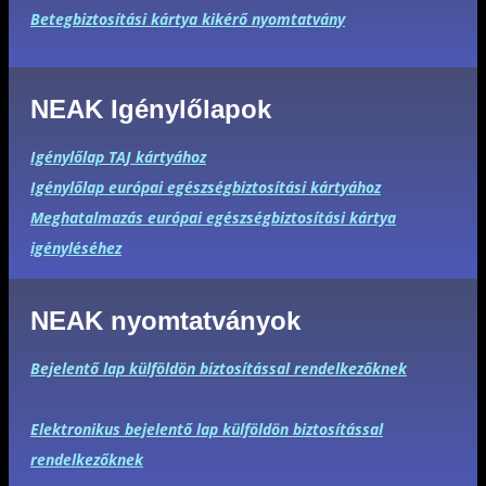
Betegbiztosítási kártya kikérő nyomtatvány
NEAK Igénylőlapok
Igénylőlap TAJ kártyához
Igénylőlap európai egészségbiztosítási kártyához
Meghatalmazás európai egészségbiztosítási kártya
igényléséhez
NEAK nyomtatványok
Bejelentő lap külföldön biztosítással rendelkezőknek
Elektronikus bejelentő lap külföldön biztosítással
rendelkezőknek