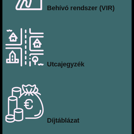
Behívó rendszer (VIR)
Utcajegyzék
Díjtáblázat