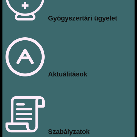
Gyógyszertári ügyelet
​Aktuálitások
Szabályzatok