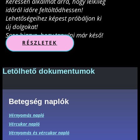
Keressen alkalmat arra, hogy lelkileg
időről időre feltöltődhessen!
Lehetőségeihez képest próbáljon ki
új dolgokat!
Sose higgye, hogy tanulni már késő!
RÉSZLETEK
Letölhető dokumentumok
Betegség naplók
Vérnyomás napló
Vércukor napló
Vérnyomás és vércukor napló