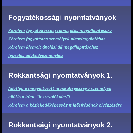
Fogyatékossági nyomtatványok
Kérelem fogyatékossági támogatás megállapítására
Kérelem fogyatékos személyek alapvizsgálatához
Kérelem kiemelt ápolási díj megállapításához
Igazolás adókedvezményhez
Rokkantsági nyomtatványok 1.
Adatlap a megváltozott munkaképességű személyek
ellátása iránt "leszázalékolás")
Kérelem a közlekedőképesség minősítésének elvégzésére
Rokkantsági nyomtatványok 2.