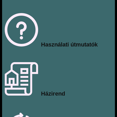
​Használati útmutatók
​Házirend