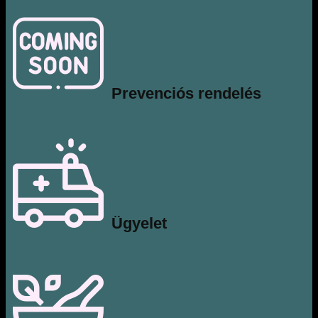
Prevenciós rendelés
​Ügyelet