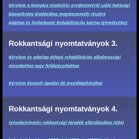
Kérelem a komplex minősítés eredményéről szóló hatósági
bizonyítvány kiadásához magánszemély részére
Adatlap és Nyilatkozat Rehabilitációs kártya igényléséhez
Rokkantsági nyomtatványok 3.
Kérelem és adatlap átfogó rehabilitációs alkalmassági
vizsgálathoz vagy felülvizsgálathoz
Kérelem kiemelt ápolási díj megállapításához
Rokkantsági nyomtatványok 4.
Igénybejelentés rokkantsági járadék elbírálásához (K04)