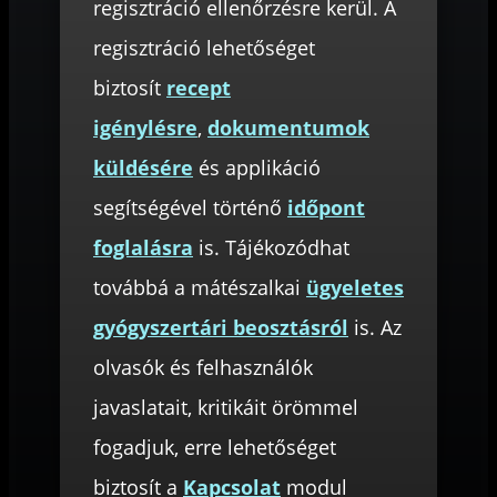
regisztráció ellenőrzésre kerül. A
regisztráció lehetőséget
biztosít
recept
igénylésre
,
dokumentumok
küldésére
és applikáció
segítségével történő
időpont
foglalásra
is. Tájékozódhat
továbbá a mátészalkai
ügyeletes
gyógyszertári beosztásról
is. Az
olvasók és felhasználók
javaslatait, kritikáit örömmel
fogadjuk, erre lehetőséget
biztosít a
Kapcsolat
modul