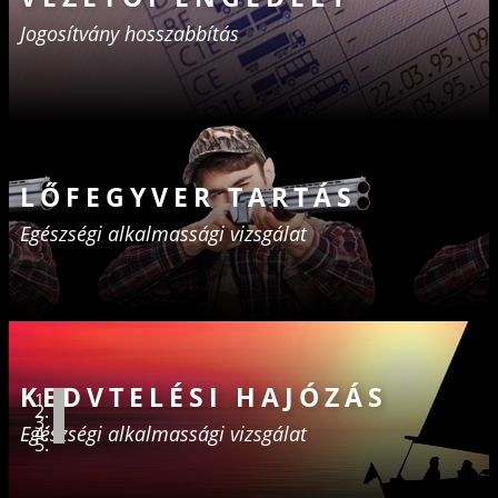
Jogosítvány hosszabbítás
LŐFEGYVER TARTÁS
Egészségi ​alkalmassági vizsgálat
KEDVTELÉSI HAJÓZÁS
Egészségi ​alkalmassági vizsgálat