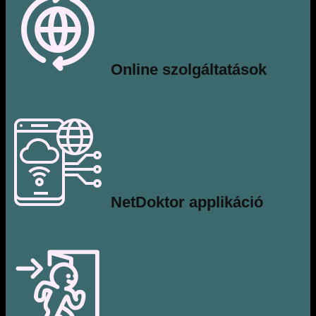
​Online szolgáltatások
​NetDoktor applikáció