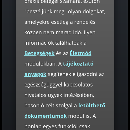
praxis betegei számára, ezúton
"beszéljünk meg" olyan dolgokat,
amelyekre esetleg a rendelés
közben nem marad idő. Ilyen
információk találhatóak a
Betegségek
és az
Életmód
modulokban. A
tájékoztató
anyagok
segítenek eligazodni az
egészségüggyel kapcsolatos
hivatalos ügyek intézésében,
hasonló célt szolgál a
letölthető
dokumentumok
modul is. A
honlap egyes funkciói csak