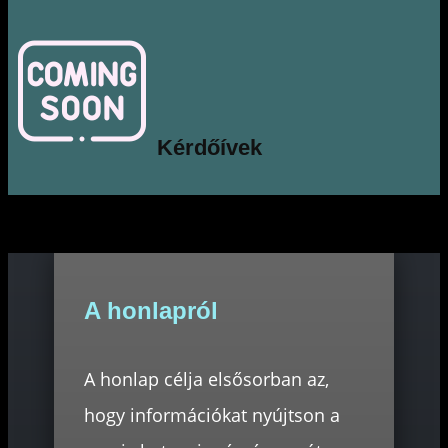
Kérdőívek
A honlapról
A honlap célja elsősorban az,
hogy információkat nyújtson a