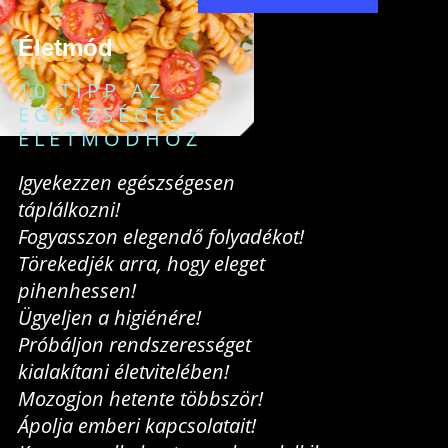
Életmód
10 TIPP AZ
EGÉSZSÉGES
ÉLETMÓDHOZ
Igyekezzen egészségesen
táplálkozni!
Fogyasszon elegendő folyadékot!
Törekedjék arra, hogy eleget
pihenhessen!
Ügyeljen a higiénére!
Próbáljon rendszerességet
kialakítani életvitelében!
Mozogjon hetente többször!
Ápolja emberi kapcsolatait!